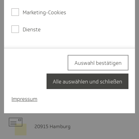
Freitag
09:00-13:00 Uhr
Marketing-Cookies
Dienste
Termin buchen
Hier finden Sie uns
Auswahl bestätigen
Alle auswählen und schließen
Vor dem Hagentor 5
99734 Nordhausen
Impressum
20915 Hamburg