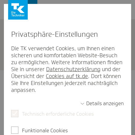
Privat­sphäre-Einstel­lungen
Unternehmen
Die TK verwendet Cookies, um Ihnen einen
sicheren und komfortablen Website-Besuch
TK Nord­hausen
zu ermöglichen. Weitere Informationen finden
Sie in unserer
Datenschutzerklärung
und der
Übersicht der
Cookies auf tk.de
. Dort können
Unsere Öffnungszeiten
Sie Ihre Einstellungen jederzeit nachträglich
anpassen.
Montag
09:00-15:00 Uhr
Details anzeigen
Technisch erforderliche Cookies
Dienstag
12:00-18:00 Uhr
Donnerstag
09:00-15:00 Uhr
Funktionale Cookies