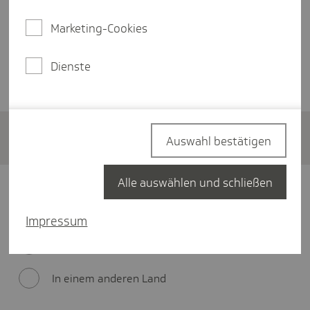
Sie sind bereits Mitglied bei uns oder haben bereits
Marketing-Cookies
einen Antrag bei uns gestellt? Dann brauchen Sie
den Antrag nicht auszufüllen. Stehen Änderungen
Dienste
für Ihre Versicherung an, teilen Sie uns diese bitte
über
"MeineTK"
oder
telefonisch
mit.
Angaben zu Ihrer derzeitigen
Auswahl bestätigen
Versicherung
Alle auswählen und schließen
Wo
Wo waren Sie zuletzt krankenversichert bzw. wo
waren
haben Sie gelebt?
Impressum
Sie
zuletzt
Deutschland
krankenversichert
bzw.
In einem anderen Land
wo