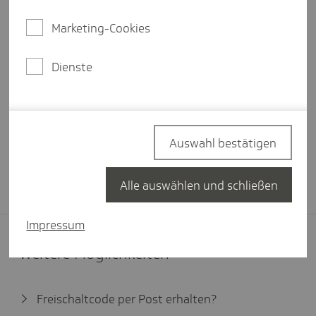
Marketing-Cookies
Wo finde ich meine Zugangsdaten?
Dienste
Einloggen
Auswahl bestätigen
Passwort vergessen?
Neu bei Meine TK?
Jetzt registrieren
Alle auswählen und schließen
Impressum
Weitere Möglichkeiten
Freischaltcode per Post erhalten?