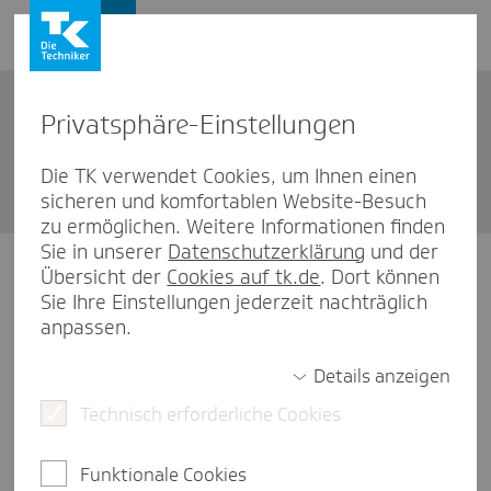
Privat­sphäre-Einstel­lungen
Online-Schlaf­trai­ning
Die TK verwendet Cookies, um Ihnen einen
sicheren und komfortablen Website-Besuch
zu ermöglichen. Weitere Informationen finden
Sie in unserer
Datenschutzerklärung
und der
Übersicht der
Cookies auf tk.de
. Dort können
Login mit Passwort
Sie Ihre Einstellungen jederzeit nachträglich
anpassen.
Versichertennummer
Details anzeigen
Technisch erforderliche Cookies
Passwort
Funktionale Cookies