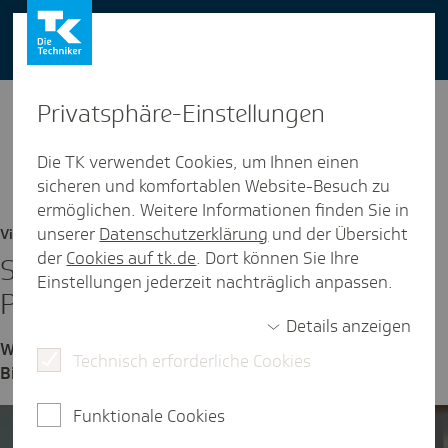
You can also use our website in English -
change to English version
Privat­sphäre-Einstel­lungen
Die TK verwendet Cookies, um Ihnen einen
sicheren und komfortablen Website-Besuch zu
ermöglichen. Weitere Informationen finden Sie in
unserer
Datenschutzerklärung
und der Übersicht
Video
der
Cookies auf tk.de
. Dort können Sie Ihre
So trai­nieren die Beach-Volley­ball-
Einstellungen jederzeit nachträglich anpassen.
Profis
Details anzeigen
Wir haben die beiden Beach-Volleyballerinnen Victoria
Technisch erforderliche Cookies
Bieneck und Isabel Schneider einen Tag begleitet.
Funktionale Cookies