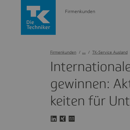
Firmenkunden
Firmenkunden
/
TK-Service Ausland
Inter­na­tio­na
gewin­nen: Akt
keiten für Un