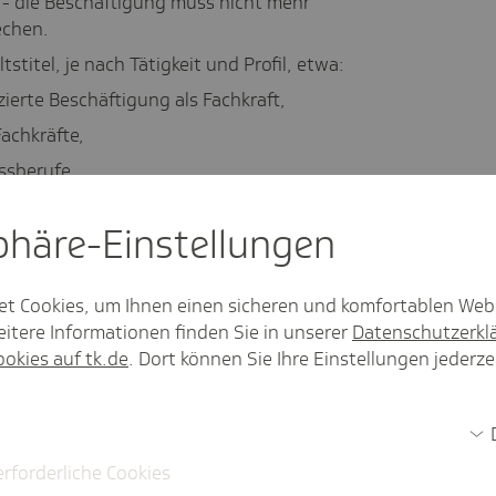
 - die Beschäftigung muss nicht mehr
echen.
stitel, je nach Tätigkeit und Profil, etwa:
zierte Beschäftigung als Fachkraft,
achkräfte,
ssberufe.
ig zu klären, ob ein
sphäre-Einstel­lungen
d welche Stelle (z. B. Kammern,
et Cookies, um Ihnen einen sicheren und komfortablen Web
itere Informationen finden Sie in unserer
Datenschutzerkl
ookies auf tk.de
. Dort können Sie Ihre Einstellungen jederze
ule: Berufserfahrung
erforderliche Cookies
erfahrung
als Grundlage für die