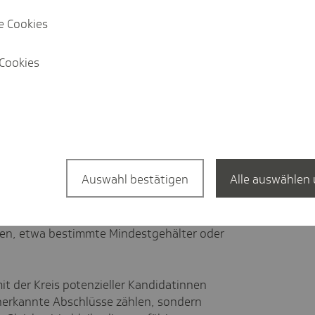
hrungssäule" ermöglicht in bestimmten
e Cookies
eitsmarkt, auch wenn eine vollständige
bschlusses noch nicht vorliegt.
Cookies
:
erfahrung
in einem bestimmten
 Abschluss oder eine berufsnahe
Auswahl bestätigen
Alle auswählen 
ebot
in Deutschland, das zur
gen, etwa bestimmte Mindestgehälter oder
t der Kreis potenzieller Kandidatinnen
nerkannte Abschlüsse zählen, sondern