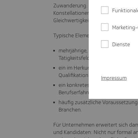
Zuwanderung. Die sogenannte "Erfa
Funktional
Konstellationen den Zugang zum Arb
Gleichwertigkeitsanerkennung des A
Marketing-
Typische Elemente dieser Säule sind
Dienste
mehrjährige, einschlägige
Berufs
Tätigkeitsfeld,
ein im Herkunftsland anerkannter
Qualifikation,
Impressum
ein konkretes
Beschäftigungsang
Berufserfahrung passt,
häufig zusätzliche Voraussetzun
Branchen.
Für Unternehmen erweitert sich dami
und Kandidaten: Nicht nur formal a