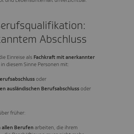
ot und Lebensunterhalt unverzichtbar.
erufsqualifikation:
rkanntem Abschluss
die Einreise als
Fachkraft mit anerkannter
d in diesem Sinne Personen mit:
Berufsabschluss
oder
ten ausländischen Berufsabschluss
oder
ber früher:
n allen Berufen
arbeiten, die ihrem