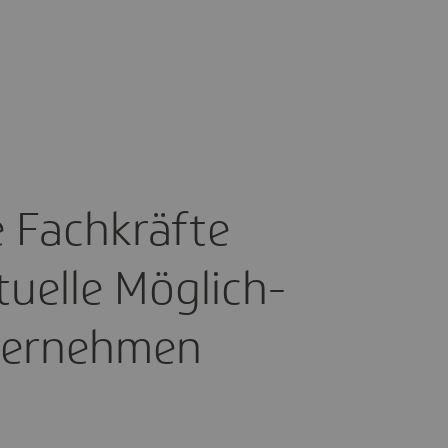
le Fach­kräfte
u­elle Möglich­
ter­nehmen