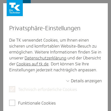
Firmenkunden
Privat­sphäre-Einstel­lungen
Firmenkunden
/
Newsletter bestellen
Die TK verwendet Cookies, um Ihnen einen
sicheren und komfortablen Website-Besuch zu
Recht­li­cher Über­blick: Wann ist
ermöglichen. Weitere Informationen finden Sie in
Sonn- und Feier­tags­ar­beit
unserer
Datenschutzerklärung
und der Übersicht
der
Cookies auf tk.de
. Dort können Sie Ihre
erlaubt?
Einstellungen jederzeit nachträglich anpassen.
Details anzeigen
Technisch erforderliche Cookies
eine Minute Lesezeit
Viele Arbeitgeber müssen dafür sorgen, dass ihr
Funktionale Cookies
Betrieb auch an Weihnachten und Neujahr besetzt