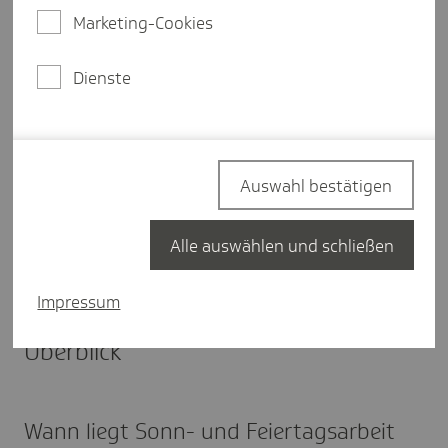
ist. Doch wann ist Sonn- und Feiertagsarbeit
Marketing-Cookies
überhaupt erlaubt?
Die Beschäftigung an Sonn- und Feiertagen ist laut
Dienste
Arbeitszeitgesetz
(ArbZG) eigentlich nicht
erlaubt. Allerdings
können Ausnahmegenehmigungen durch die
Behörden erteilt werden, sofern die entsprechenden
Auswahl bestätigen
Voraussetzungen vorliegen. Dafür ist es zum
Beispiel erforderlich, dass die Arbeiten nicht auf
Werktage verschiebbar sind.
Alle auswählen und schließen
Impressum
Sonn- und Feiertagsarbeit: Ein
Überblick
Wann liegt Sonn- und Feiertagsarbeit