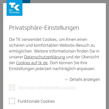
Firmenkunden
Privat­sphäre-Einstel­lungen
Firmenkunden
/
Gesunde Beschäftigte
Die TK verwendet Cookies, um Ihnen einen
sicheren und komfortablen Website-Besuch zu
Berufs­ein­stei­ger:innen erfolg­
ermöglichen. Weitere Informationen finden Sie in
reich inte­grieren - Resi­lienz von
unserer
Datenschutzerklärung
und der Übersicht
der
Cookies auf tk.de
. Dort können Sie Ihre
Anfang an stärken
Einstellungen jederzeit nachträglich anpassen.
Details anzeigen
Technisch erforderliche Cookies
weniger als eine Minute Lesezeit
Der Einstieg ins Berufsleben bringt Belastungen
Funktionale Cookies
mit sich. TK-Angebote helfen