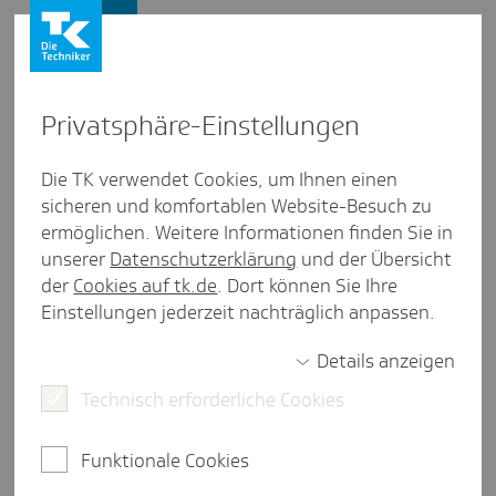
Firmenkunden
Privat­sphäre-Einstel­lungen
Firmenkunden
/
Kulturelle Vielfalt
Die TK verwendet Cookies, um Ihnen einen
sicheren und komfortablen Website-Besuch zu
Diskri­mi­nie­rung am Arbeits­platz
ermöglichen. Weitere Informationen finden Sie in
bekämpfen - Viel­falt schützen
unserer
Datenschutzerklärung
und der Übersicht
der
Cookies auf tk.de
. Dort können Sie Ihre
Einstellungen jederzeit nachträglich anpassen.
Details anzeigen
weniger als eine Minute Lesezeit
Technisch erforderliche Cookies
Diskriminierung und Rassismus machen
Mitarbeitende krank - und Unternehmen
Funktionale Cookies
schwächer. Sie kosten gutes Image, Talente und
Innovationskraft, warnen Wirtschaftspsychologe