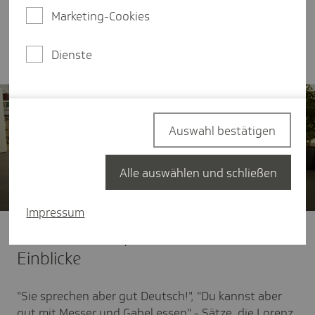
Prof. Bertolt Meyer und Rassismusforscher Prof.
Marketing-Cookies
Lorenz Narku Laing. Ein Plädoyer für vielfältige,
inklusive Organisationen.
Dienste
Auswahl bestätigen
Alle auswählen und schließen
Impressum
Persönliche Expertise - echte
Einblicke
"Sie sprechen aber gut Deutsch!", "Du kannst aber
gut mit Messer und Gabel essen" - Sätze, die Lorenz