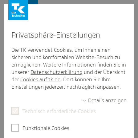
Firmenkunden
Firmenkunden
Privat­sphäre-Einstel­lungen
Video
SV-Melde­portal kurz & kompakt
Die TK verwendet Cookies, um Ihnen einen
(19.10.2023)
sicheren und komfortablen Website-Besuch zu
ermöglichen. Weitere Informationen finden Sie in
unserer
Datenschutzerklärung
und der Übersicht
der
Cookies auf tk.de
. Dort können Sie Ihre
Einstellungen jederzeit nachträglich anpassen.
Details anzeigen
Play
Technisch erforderliche Cookies
Video
Funktionale Cookies