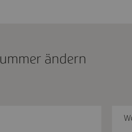
­nummer ändern
We