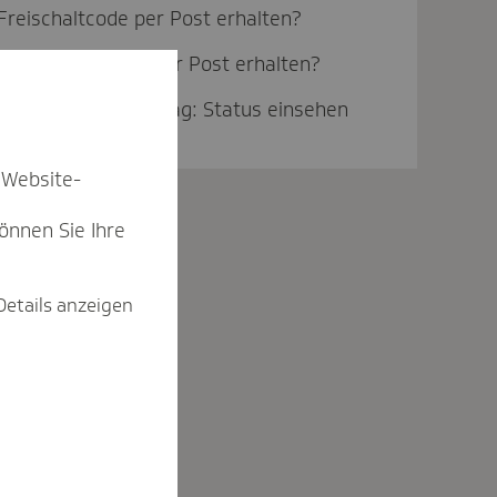
Freischaltcode per Post erhalten?
Einmal-Kennwort per Post erhalten?
Mitgliedschaftsantrag: Status einsehen
 Website-
können Sie Ihre
Details anzeigen