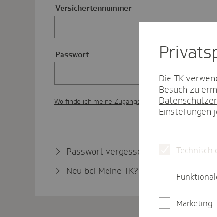
Versichertennummer
Privat­
Passwort
Die TK verwend
Besuch zu ermö
Datenschutzer
Wo finde ich meine Zugangsdaten?
Einstellungen 
Technisch 
Passwort vergessen?
Neu bei Meine TK?
Jetzt registrieren
Funktional
Marketing-