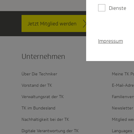
Dienste
Jetzt Mitglied werden
Kontakt
Impressum
Unter­nehmen
Mitglie
Über Die Techniker
Meine TK P
Vorstand der TK
E-Mail-Adr
Verwaltungsrat der TK
Familienver
TK im Bundesland
Newsletter 
Nachhaltigkeit bei der TK
Mitglied w
Digitale Verantwortung der TK
Languages