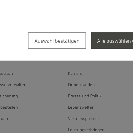
Auswahl bestätigen
Alle auswählen 
d­schaft
Portale
ostfach
Karriere
esse verwalten
Firmenkunden
sicherung
Presse und Politik
bestellen
Lebenswelten
erden
Vertriebspartner
Leistungserbringer