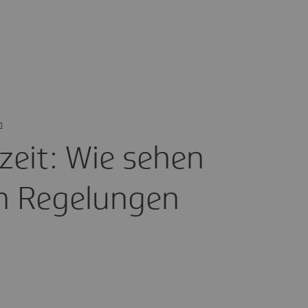
n
l­zeit: Wie sehen
hen Rege­lungen