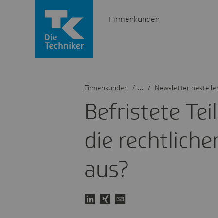
Firmenkunden
Firmenkunden
/
Newsletter bestelle
Befris­tete Tei
die recht­li­c
aus?