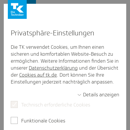
Firmenkunden
Privat­sphäre-Einstel­lungen
Firmenkunden
/
Meldeverfahren
Die TK verwendet Cookies, um Ihnen einen
sicheren und komfortablen Website-Besuch zu
Ab 2026: Neue­rungen im
ermöglichen. Weitere Informationen finden Sie in
Daten­aus­tausch Entgel­ter­satz­
unserer
Datenschutzerklärung
und der Übersicht
der
Cookies auf tk.de
. Dort können Sie Ihre
leis­tungen
Einstellungen jederzeit nachträglich anpassen.
Details anzeigen
Technisch erforderliche Cookies
2 Minuten Lesezeit
Beim Datenaustausch Entgeltersatzleistungen
Funktionale Cookies
(DTA EEL) werden zum Jahreswechsel 2025/2026