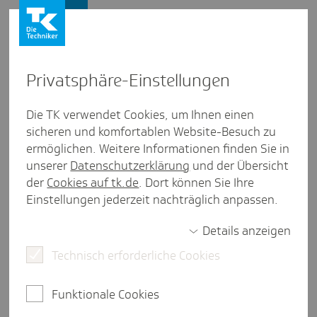
Firmenkunden
Privat­sphäre-Einstel­lungen
Firmenkunden
/
TK-Service Ausland
Die TK verwendet Cookies, um Ihnen einen
Ausge­liehen und ausge­trickst:
sicheren und komfortablen Website-Besuch zu
ermöglichen. Weitere Informationen finden Sie in
BGH-Urteil zu gefälschten A1-
unserer
Datenschutzerklärung
und der Übersicht
Beschei­ni­gungen
der
Cookies auf tk.de
. Dort können Sie Ihre
Einstellungen jederzeit nachträglich anpassen.
Details anzeigen
Technisch erforderliche Cookies
eine Minute Lesezeit
Um Sozialabgaben zu vermeiden, entsandten
Funktionale Cookies
ausländische Leiharbeitsfirmen Arbeitskräfte mit
gefälschten A1-Bescheinigungen nach