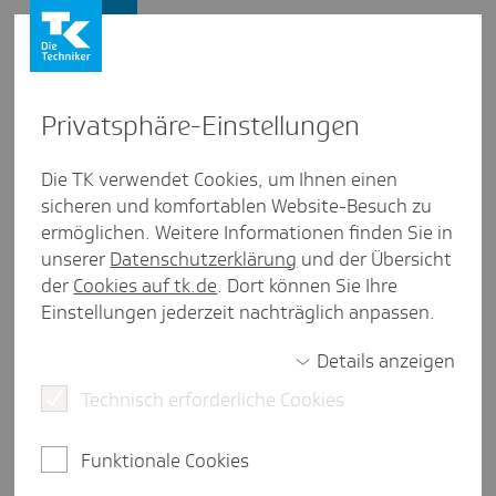
Firmenkunden
Privat­sphäre-Einstel­lungen
Firmenkunden
/
Versicherung
Die TK verwendet Cookies, um Ihnen einen
sicheren und komfortablen Website-Besuch zu
Wann Beschäf­tigte in die
ermöglichen. Weitere Informationen finden Sie in
gesetz­liche Kran­ken­ver­si­che­
unserer
Datenschutzerklärung
und der Übersicht
der
Cookies auf tk.de
. Dort können Sie Ihre
rung zurück­kehren können
Einstellungen jederzeit nachträglich anpassen.
Details anzeigen
Technisch erforderliche Cookies
2 Minuten Lesezeit
"Wer einmal in die private Krankenversicherung
Funktionale Cookies
(PKV) wechselt, bleibt in der PKV" - das ist nicht