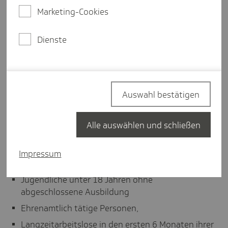
Marketing-Cookies
Weitere Details
Dienste
Der gesetzliche Mindestlohn gilt in der Regel für alle,
die in Deutschland arbeiten. Trotzdem gibt es einige
Gruppen, für die diese Regelung nicht greift.
Der Grund:
Sie gelten rechtlich nicht als
Auswahl bestätigen
Beschäftigte im Sinne des
Mindestlohngesetzes
.
Alle auswählen und schließen
Ausgenommen vom Anspruch auf den gesetzlichen
Mindestlohn sind:
Impressum
Auszubildende nach dem Berufsbildungsgesetz
Jugendliche unter 18 Jahren ohne
abgeschlossene Ausbildung
Ehrenamtlich tätige Personen,
Langzeitarbeitslose in den ersten 6 Monaten ihrer