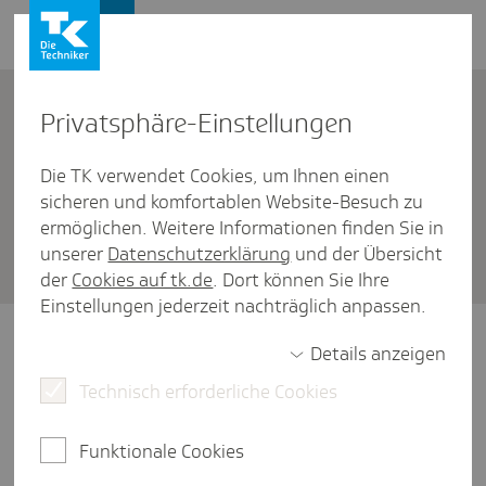
Firmenkunden
Kontakt
Privat­sphäre-Einstel­lungen
Die TK verwendet Cookies, um Ihnen einen
Firmenkunden
/
Mindestlohn
sicheren und komfortablen Website-Besuch zu
Wer hat keinen Anspruch auf
ermöglichen. Weitere Informationen finden Sie in
unserer
Datenschutzerklärung
und der Übersicht
den gesetz­li­chen Mindest­lohn?
der
Cookies auf tk.de
. Dort können Sie Ihre
Einstellungen jederzeit nachträglich anpassen.
Grundsätzlich haben alle Beschäftigten
Details anzeigen
Anspruch auf den gesetzlichen Mindestlohn.
Technisch erforderliche Cookies
Es gibt jedoch Ausnahmen - etwa für
Auszubildende, Praktikant:innen oder
Personen in freiwilligen Diensten.
Funktionale Cookies