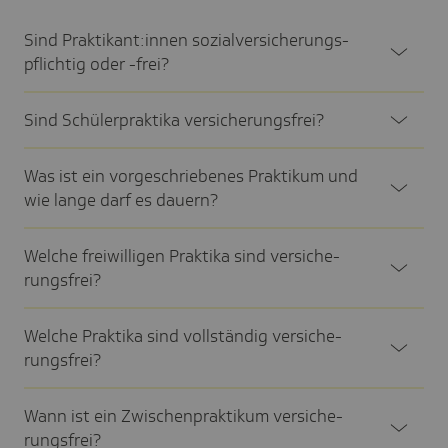
Sind Prak­ti­kan­t:innen sozi­al­ver­si­che­rungs­
pflichtig oder -frei?
Sind Schü­ler­prak­tika versi­che­rungs­frei?
Was ist ein vorge­schrie­benes Prak­tikum und
wie lange darf es dauern?
Welche frei­wil­ligen Prak­tika sind versi­che­
rungs­frei?
Welche Prak­tika sind voll­ständig versi­che­
rungs­frei?
Wann ist ein Zwischen­prak­tikum versi­che­
rungs­frei?