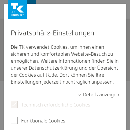
Firmenkunden
Kontakt
Privat­sphäre-Einstel­lungen
Die TK verwendet Cookies, um Ihnen einen
Firmenkunden
/
Praktikanten
sicheren und komfortablen Website-Besuch zu
Welche Vor- und Nach­prak­tika
ermöglichen. Weitere Informationen finden Sie in
unserer
Datenschutzerklärung
und der Übersicht
sind versi­che­rungs­pflich­tig?
der
Cookies auf tk.de
. Dort können Sie Ihre
Einstellungen jederzeit nachträglich anpassen.
Ein Vor- oder Nachpraktikum, das in der
Details anzeigen
Studien- oder Prüfungsordnung
Technisch erforderliche Cookies
vorgeschrieben ist, gilt als Teil einer
betrieblichen Ausbildung. Der Praktikant
oder die Praktikantin ist dadurch als
Funktionale Cookies
Auszubildende:r versicherungspflichtig in