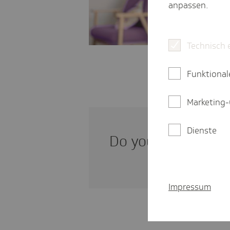
anpassen.
Technisch 
Funktional
Marketing-
Dienste
Do you need infor­m
Impressum