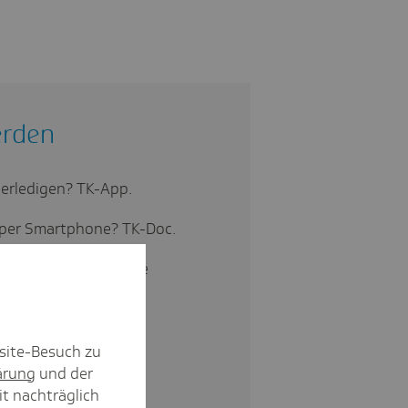
erden
 erledigen? TK-App.
 per Smartphone? TK-Doc.
ngen und telefonische
eiseschutz.
te Krankenkasse? Die
site-Besuch zu
ärung
und der
it nachträglich