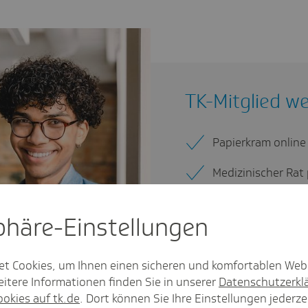
TK-Mitglied w
Papierkram online
Medizinischer Rat
Kostenlose Impfu
sphäre-Einstel­lungen
Beratung? Unser R
Deutschlands bes
et Cookies, um Ihnen einen sicheren und komfortablen Web
Techniker.
itere Informationen finden Sie in unserer
Datenschutzerkl
ookies auf tk.de
. Dort können Sie Ihre Einstellungen jederze