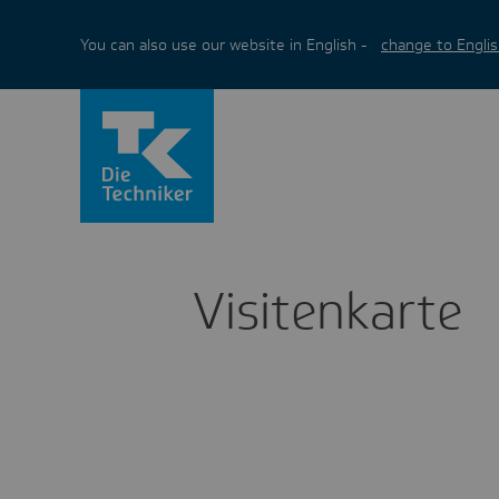
You can also use our website in English -
change to Englis
Visi­ten­karte