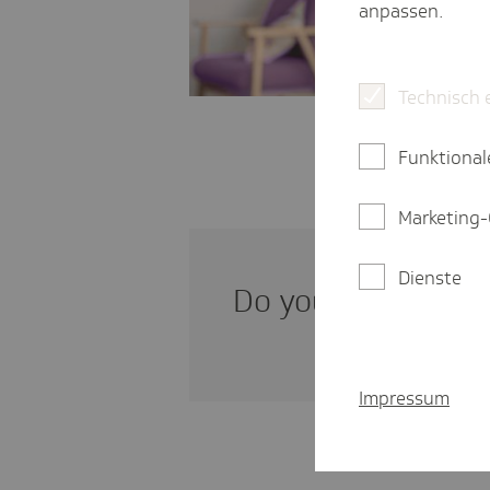
anpassen.
Technisch 
Funktional
Marketing-
Dienste
Do you need infor­m
Impressum