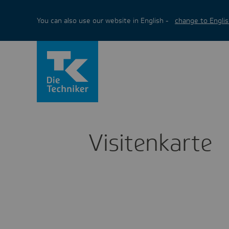
You can also use our website in English -
change to Englis
Visi­ten­karte