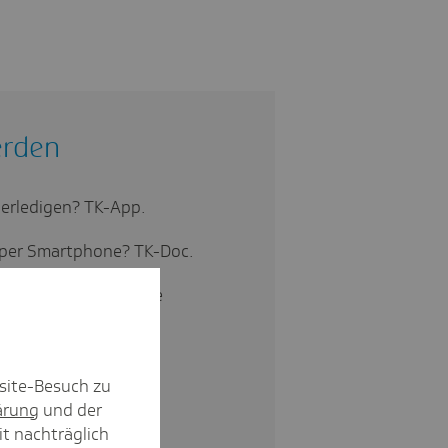
erden
 erledigen? TK-App.
 per Smartphone? TK-Doc.
ngen und telefonische
eiseschutz.
te Krankenkasse? Die
site-Besuch zu
ärung
und der
it nachträglich