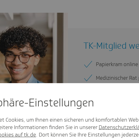
TK-Mitglied w
Papierkram online
Medizinischer Rat
Kostenlose Impfu
sphäre-Einstel­lungen
Beratung? Unser R
Deutschlands bes
et Cookies, um Ihnen einen sicheren und komfortablen Web
Techniker.
itere Informationen finden Sie in unserer
Datenschutzerkl
ookies auf tk.de
. Dort können Sie Ihre Einstellungen jederze