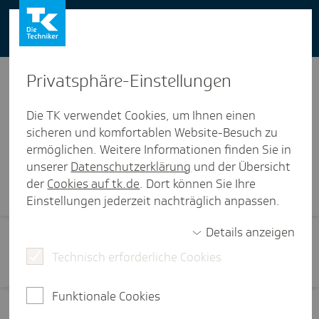
You can also use our website in English -
change to English version
Privat­sphäre-Einstel­lungen
Die TK verwendet Cookies, um Ihnen einen
sicheren und komfortablen Website-Besuch zu
ermöglichen. Weitere Informationen finden Sie in
Visi­ten­karte
unserer
Datenschutzerklärung
und der Übersicht
der
Cookies auf tk.de
. Dort können Sie Ihre
Einstellungen jederzeit nachträglich anpassen.
Details anzeigen
Technisch erforderliche Cookies
Funktionale Cookies