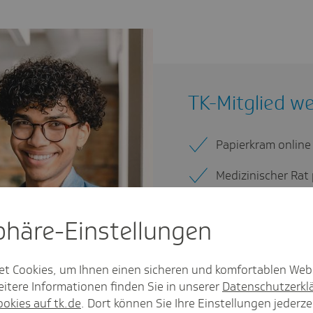
TK-Mitglied w
Papierkram online
Medizinischer Rat
Kostenlose Impfu
sphäre-Einstel­lungen
Beratung? Unser R
Deutschlands bes
et Cookies, um Ihnen einen sicheren und komfortablen Web
Techniker.
itere Informationen finden Sie in unserer
Datenschutzerkl
ookies auf tk.de
. Dort können Sie Ihre Einstellungen jederze