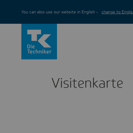
You can also use our website in English -
change to Englis
Visi­ten­karte