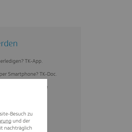
erden
 erledigen? TK-App.
 per Smartphone? TK-Doc.
ngen und telefonische
eiseschutz.
te Krankenkasse? Die
site-Besuch zu
ärung
und der
it nachträglich