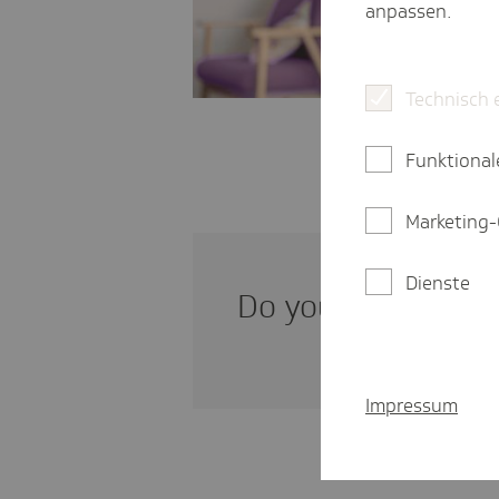
anpassen.
Technisch 
Funktional
Marketing-
Dienste
Do you need infor­m
Impressum