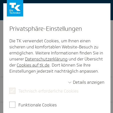
You can also use our website in English -
change to English version
Privat­sphäre-Einstel­lungen
Die TK verwendet Cookies, um Ihnen einen
sicheren und komfortablen Website-Besuch zu
ermöglichen. Weitere Informationen finden Sie in
Visi­ten­karte
unserer
Datenschutzerklärung
und der Übersicht
der
Cookies auf tk.de
. Dort können Sie Ihre
Einstellungen jederzeit nachträglich anpassen.
Details anzeigen
Technisch erforderliche Cookies
Funktionale Cookies