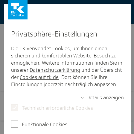
You can also use our website in English -
change to English version
Privat­sphäre-Einstel­lungen
Die TK verwendet Cookies, um Ihnen einen
sicheren und komfortablen Website-Besuch zu
ermöglichen. Weitere Informationen finden Sie in
Visi­ten­karte
unserer
Datenschutzerklärung
und der Übersicht
der
Cookies auf tk.de
. Dort können Sie Ihre
Einstellungen jederzeit nachträglich anpassen.
Details anzeigen
Technisch erforderliche Cookies
Funktionale Cookies