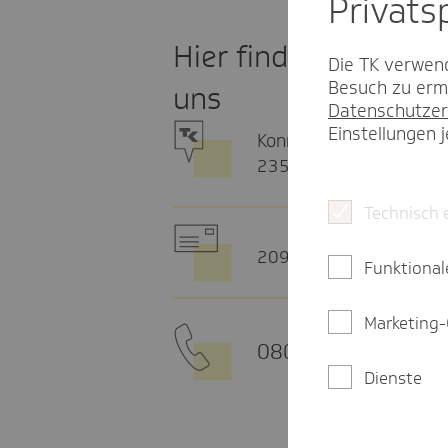
Privat­
Hier finden Sie
Die TK verwend
Besuch zu ermö
uns
Datenschutzer
Einstellungen 
Konrad-Adenauer-Str. 6
23558 Lübeck
Technisch 
20915 Hamburg
Funktional
Marketing-
0800 - 285 85 85
Dienste