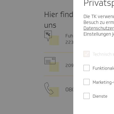
Privat­
Hier finden Sie
Die TK verwend
Besuch zu ermö
uns
Datenschutzer
Einstellungen 
Fuhlsbüttler Str. 29
22305 Hamburg
Technisch 
20915 Hamburg
Funktional
Marketing-
0800 - 285 85 85
Dienste