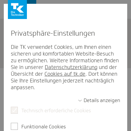
Privat­sphäre-Einstel­lungen
Unternehmen
Die TK verwendet Cookies, um Ihnen einen
sicheren und komfortablen Website-Besuch
TK Lüne­burg
zu ermöglichen. Weitere Informationen finden
Sie in unserer
Datenschutzerklärung
und der
Übersicht der
Cookies auf tk.de
. Dort können
Unsere Öffnungszeiten
Sie Ihre Einstellungen jederzeit nachträglich
anpassen.
Montag
10:00-16:00 Uhr
Details anzeigen
Technisch erforderliche Cookies
Dienstag
10:00-16:00 Uhr
Mittwoch
10:00-13:00 Uhr
Funktionale Cookies