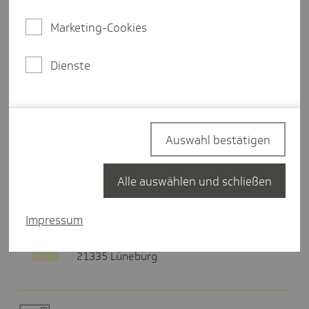
Donnerstag
10:00-17:00 Uhr
Marketing-Cookies
Freitag
10:00-13:00 Uhr
Dienste
Termin buchen
Auswahl bestätigen
Hier finden Sie uns
Alle auswählen und schließen
Impressum
Finkstr. 5
1. OG
21335 Lüneburg