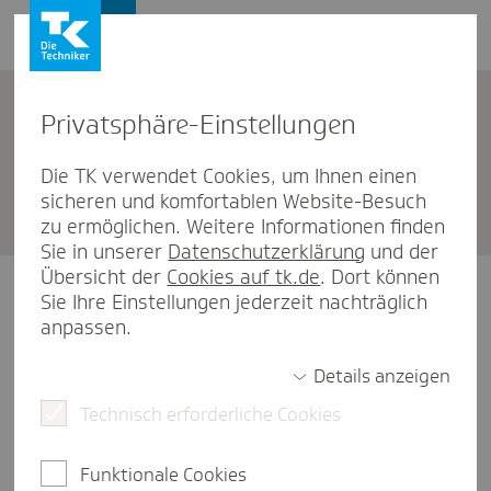
Privat­sphäre-Einstel­lungen
Unternehmen
Die TK verwendet Cookies, um Ihnen einen
sicheren und komfortablen Website-Besuch
TK Berlin-City
zu ermöglichen. Weitere Informationen finden
Sie in unserer
Datenschutzerklärung
und der
Übersicht der
Cookies auf tk.de
. Dort können
Sie Ihre Einstellungen jederzeit nachträglich
Wichtiger Hinweis!
anpassen.
Unsere Kundenberatung Berlin-City ist von
Details anzeigen
Donnerstag, den 06.08. bis Montag, den
Technisch erforderliche Cookies
10.08.2026 ganztägig geschlossen.
Funktionale Cookies