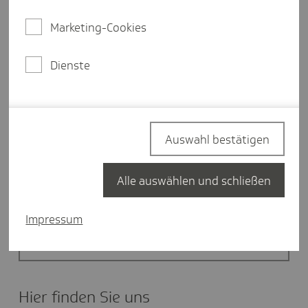
Unsere Öffnungszeiten
Marketing-Cookies
Montag
10:00-16:00 Uhr
Dienste
Dienstag
10:00-18:00 Uhr
Mittwoch
10:00-16:00 Uhr
Donnerstag
10:00-18:00 Uhr
Auswahl bestätigen
Freitag
10:00-14:00 Uhr
Alle auswählen und schließen
Impressum
Termin buchen
Hier finden Sie uns