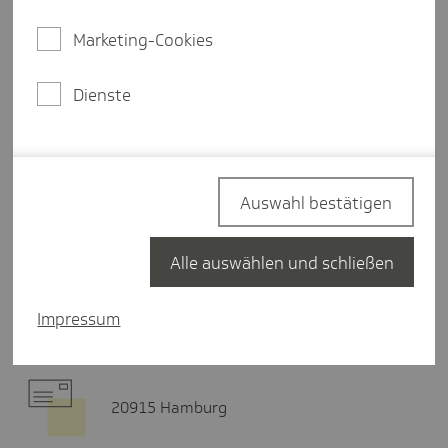
Donnerstag
11:00-17:00 Uhr
Marketing-Cookies
Dienste
Termin buchen
Hier finden Sie uns
Auswahl bestätigen
Alle auswählen und schließen
Stargarder Str. 10b
17033 Neubrandenburg
Impressum
20915 Hamburg