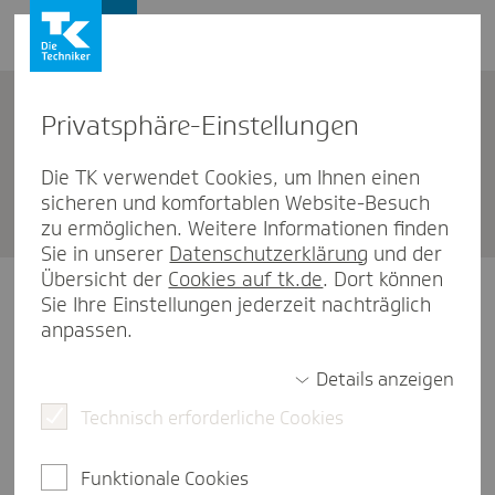
Privat­sphäre-Einstel­lungen
Unternehmen
Die TK verwendet Cookies, um Ihnen einen
sicheren und komfortablen Website-Besuch
TK Neubran­den­burg
zu ermöglichen. Weitere Informationen finden
Sie in unserer
Datenschutzerklärung
und der
Übersicht der
Cookies auf tk.de
. Dort können
Unsere Öffnungszeiten
Sie Ihre Einstellungen jederzeit nachträglich
anpassen.
Montag
09:00-13:00 Uhr
Details anzeigen
Technisch erforderliche Cookies
Dienstag
11:00-17:00 Uhr
Mittwoch
09:00-13:00 Uhr
Funktionale Cookies