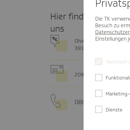
Privat­
Hier finden Sie
Die TK verwend
Besuch zu ermö
uns
Datenschutzer
Einstellungen 
Olvenstedter Str. 66
39108 Magdeburg
Technisch 
20915 Hamburg
Funktional
Marketing-
0800 - 285 85 85
Dienste