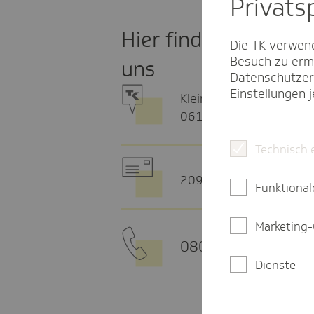
Privat­
Hier finden Sie
Die TK verwend
Besuch zu ermö
uns
Datenschutzer
Einstellungen 
Kleine Steinstr. 5
06108 Halle
Technisch 
20915 Hamburg
Funktional
Marketing-
0800 - 285 85 85
Dienste