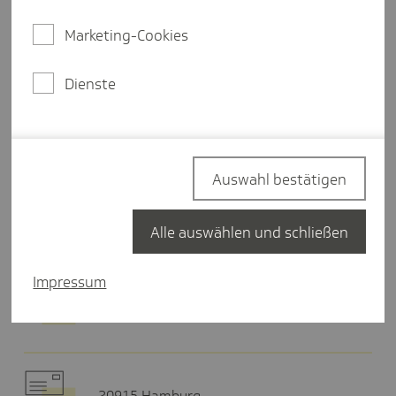
Donnerstag
10:00-17:00 Uhr
Marketing-Cookies
Freitag
09:00-13:00 Uhr
Dienste
Termin buchen
Auswahl bestätigen
Hier finden Sie uns
Alle auswählen und schließen
Impressum
Rosenheimer Str. 141
81671 München
20915 Hamburg