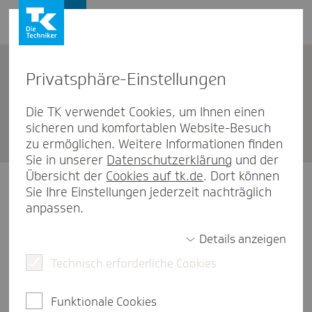
Privat­sphäre-Einstel­lungen
Unternehmen
Die TK verwendet Cookies, um Ihnen einen
sicheren und komfortablen Website-Besuch
TK München-Ostbahnhof
zu ermöglichen. Weitere Informationen finden
Sie in unserer
Datenschutzerklärung
und der
Übersicht der
Cookies auf tk.de
. Dort können
Unsere Öffnungszeiten
Sie Ihre Einstellungen jederzeit nachträglich
anpassen.
Montag
10:00-16:00 Uhr
Details anzeigen
Technisch erforderliche Cookies
Dienstag
10:00-16:00 Uhr
Mittwoch
09:00-14:00 Uhr
Funktionale Cookies