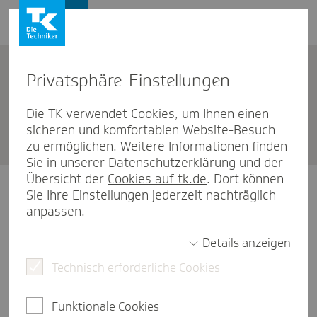
Privat­sphäre-Einstel­lungen
Unternehmen
Die TK verwendet Cookies, um Ihnen einen
sicheren und komfortablen Website-Besuch
TK Pforz­heim
zu ermöglichen. Weitere Informationen finden
Sie in unserer
Datenschutzerklärung
und der
Übersicht der
Cookies auf tk.de
. Dort können
Unsere Öffnungszeiten
Sie Ihre Einstellungen jederzeit nachträglich
anpassen.
Montag
09:00-16:00 Uhr
Details anzeigen
Technisch erforderliche Cookies
Dienstag
09:00-13:00 Uhr
Mittwoch
09:00-13:00 Uhr
Funktionale Cookies