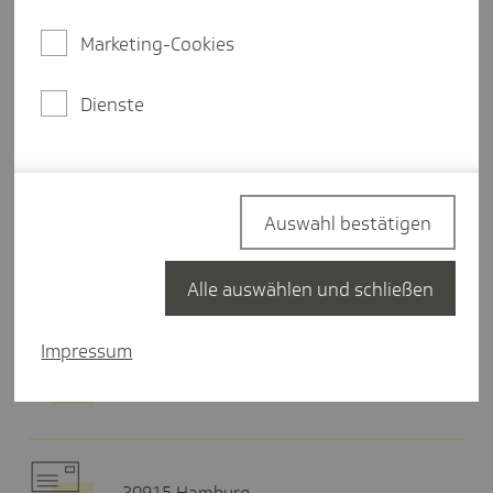
Donnerstag
12:00-17:00 Uhr
Marketing-Cookies
Freitag
09:00-12:00 Uhr
Dienste
Termin buchen
Auswahl bestätigen
Hier finden Sie uns
Alle auswählen und schließen
Impressum
Marktplatz 4
75175 Pforzheim
20915 Hamburg