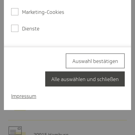
Donnerstag
10:00-17:00 Uhr
Marketing-Cookies
Freitag
09:00-13:00 Uhr
Dienste
Termin buchen
Auswahl bestätigen
Hier finden Sie uns
Alle auswählen und schließen
Impressum
Lautenschlagerstr. 22
70173 Stuttgart
20915 Hamburg