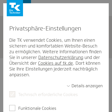
Privat­sphäre-Einstel­lungen
Unternehmen
Die TK verwendet Cookies, um Ihnen einen
sicheren und komfortablen Website-Besuch
TK Stutt­gart
zu ermöglichen. Weitere Informationen finden
Sie in unserer
Datenschutzerklärung
und der
Übersicht der
Cookies auf tk.de
. Dort können
Unsere Öffnungszeiten
Sie Ihre Einstellungen jederzeit nachträglich
anpassen.
Montag
09:00-16:00 Uhr
Details anzeigen
Technisch erforderliche Cookies
Dienstag
09:00-16:00 Uhr
Mittwoch
09:00-16:00 Uhr
Funktionale Cookies