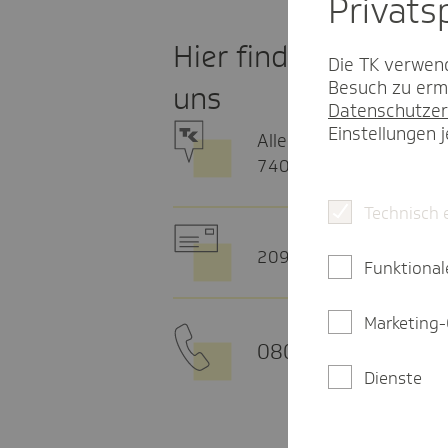
Privat­
Hier finden Sie
Die TK verwend
Besuch zu ermö
uns
Datenschutzer
Einstellungen 
Allee 18
74072 Heilbronn
Technisch 
20915 Hamburg
Funktional
Marketing-
0800 - 285 85 85
Dienste