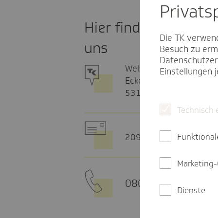
Privat­
Hier finden Sie
Die TK verwend
uns
Besuch zu ermö
Datenschutzer
Welschnonnenstr. 5
Einstellungen 
Ecke Stiftsplatz
53111 Bonn
Technisch 
Funktional
20915 Hamburg
Marketing-
0800 - 285 85 85
Dienste