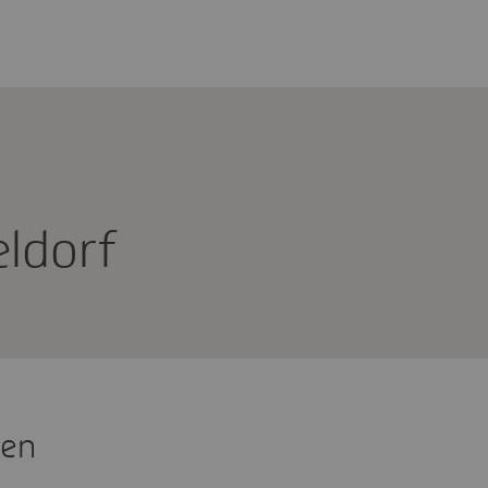
l­dorf
ten