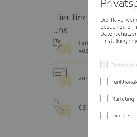
Privat­
Hier finden Sie
Die TK verwend
Besuch zu ermö
uns
Datenschutzer
Einstellungen 
Carl-Theodor-Str. 8
40213 Düsseldorf
Technisch 
20915 Hamburg
Funktional
Marketing-
0800 - 285 85 85
Dienste