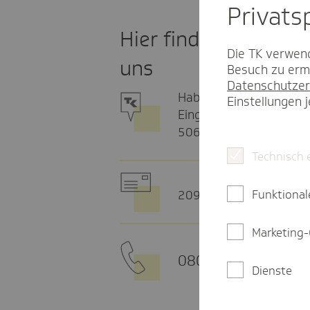
Privat­
Hier finden Sie
Die TK verwend
uns
Besuch zu ermö
Datenschutzer
Habsburgerring 2
Einstellungen 
Eingang Pilgrimstr.
50674 Köln
Technisch 
Funktional
20915 Hamburg
Marketing-
0800 - 285 85 85
Dienste