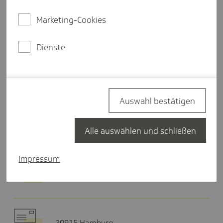
Donnerstag
08:30-17:00 Uhr
Marketing-Cookies
Freitag
08:30-13:00 Uhr
Dienste
Termin buchen
Auswahl bestätigen
Hier finden Sie uns
Alle auswählen und schließen
Impressum
Musikweg 2
46047 Oberhausen
20915 Hamburg