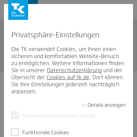
Privat­sphäre-Einstel­lungen
Unternehmen
Die TK verwendet Cookies, um Ihnen einen
sicheren und komfortablen Website-Besuch
TK Ober­hausen
zu ermöglichen. Weitere Informationen finden
Sie in unserer
Datenschutzerklärung
und der
Übersicht der
Cookies auf tk.de
. Dort können
Unsere Öffnungszeiten
Sie Ihre Einstellungen jederzeit nachträglich
anpassen.
Montag
08:30-16:00 Uhr
Details anzeigen
Technisch erforderliche Cookies
Dienstag
08:30-16:00 Uhr
Mittwoch
08:30-13:00 Uhr
Funktionale Cookies