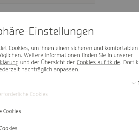
sphäre-Einstel­lungen
Termin buchen
et Cookies, um Ihnen einen sicheren und komfortablen
glichen. Weitere Informationen finden Sie in unserer
klärung
und der Übersicht der
Cookies auf tk.de
. Dort 
jederzeit nachträglich anpassen.
erforderliche Cookies
33
e Cookies
Cookies