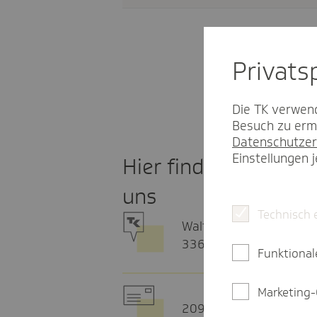
Privat­
Die TK verwend
Besuch zu ermö
Datenschutzer
Einstellungen 
Hier finden Sie
uns
Technisch 
Walther-Rathenau-Str. 
33602 Bielefeld
Funktional
Marketing-
20915 Hamburg