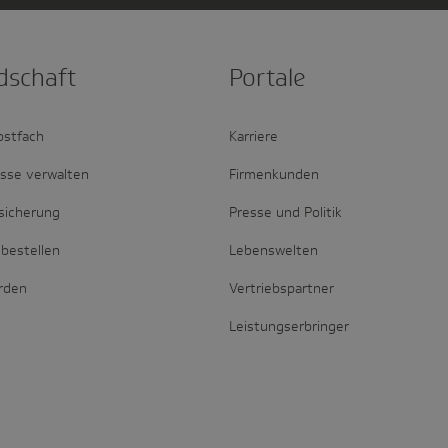
d­schaft
Portale
ostfach
Karriere
esse verwalten
Firmenkunden
sicherung
Presse und Politik
bestellen
Lebenswelten
erden
Vertriebspartner
Leistungserbringer