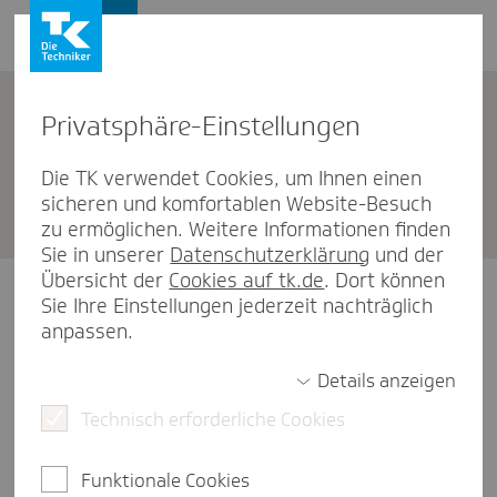
Privat­sphäre-Einstel­lungen
Unternehmen
Die TK verwendet Cookies, um Ihnen einen
sicheren und komfortablen Website-Besuch
TK Bremen Airbus/As­trium
zu ermöglichen. Weitere Informationen finden
Sie in unserer
Datenschutzerklärung
und der
Übersicht der
Cookies auf tk.de
. Dort können
Sie Ihre Einstellungen jederzeit nachträglich
Wichtiger Hinweis!
anpassen.
Unsere Kundenberatung Bremen Airbus ist
Details anzeigen
von Donnerstag, den 13.08. bis Freitag, den
Technisch erforderliche Cookies
14.08.2026 ganztägig geschlossen.
Funktionale Cookies