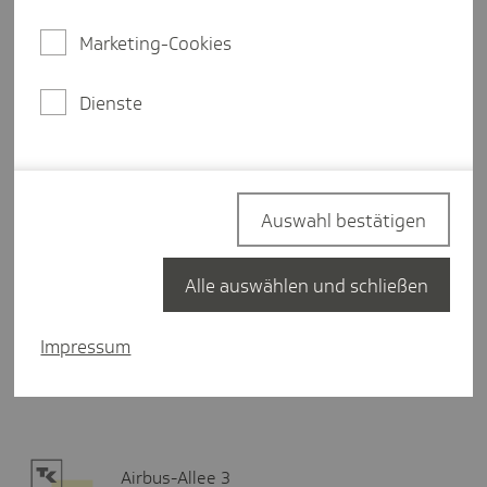
Unsere Öffnungszeiten
Marketing-Cookies
Montag
10:00-14:00 Uhr
Dienste
Mittwoch
10:00-14:00 Uhr
Freitag
10:00-13:00 Uhr
Auswahl bestätigen
Alle auswählen und schließen
Termin buchen
Impressum
Hier finden Sie uns
Airbus-Allee 3