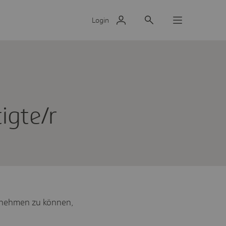
Login
ig­te/r
ufnehmen zu können,