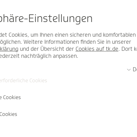
sphäre-Einstel­lungen
et Cookies, um Ihnen einen sicheren und komfortablen
diesen Kontakt geworben worden.
glichen. Weitere Informationen finden Sie in unserer
klärung
und der Übersicht der
Cookies auf tk.de
. Dort 
jederzeit nachträglich anpassen.
diesen Kontakt über eine zu Stande gekommene Mitgliedscha
D
erforderliche Cookies
e Cookies
Cookies
chäftigungsverhältnis