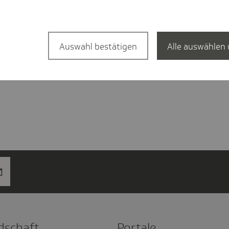
en und Versicherungsbeginn
Auswahl bestätigen
Alle auswählen 
eitskarte einreichen
d­schaft
Portale