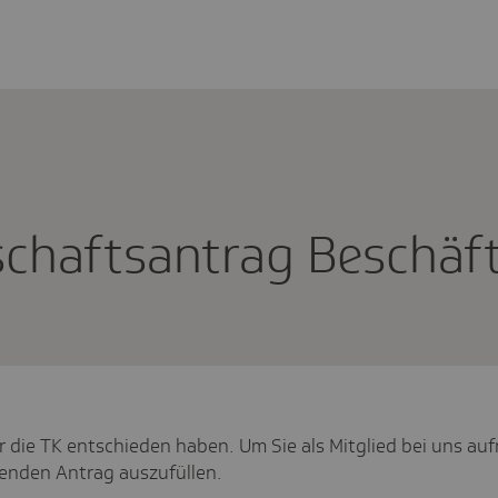
schafts­an­trag Beschäf­t
ür die TK entschieden haben. Um Sie als Mitglied bei uns a
lgenden Antrag auszufüllen.