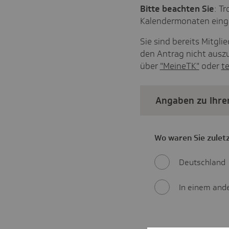
Bitte beachten Sie
: T
Kalendermonaten eing
Sie sind bereits Mitgl
den Antrag nicht auszu
über
"MeineTK"
oder
te
Angaben zu Ihrer
Wo
Wo waren Sie zulet
waren
Sie
Deutschland
zuletzt
krankenversichert
In einem and
bzw.
wo
haben