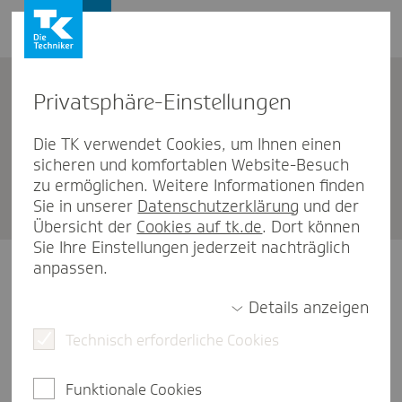
Privat­sphäre-Einstel­lungen
TK-Mitglied werden
Die TK verwendet Cookies, um Ihnen einen
sicheren und komfortablen Website-Besuch
Mitglied­schafts­an­trag Studie­
zu ermöglichen. Weitere Informationen finden
rende
Sie in unserer
Datenschutzerklärung
und der
Übersicht der
Cookies auf tk.de
. Dort können
Sie Ihre Einstellungen jederzeit nachträglich
anpassen.
Schön, dass Sie sich für die TK entschieden haben.
Sollte es sich bei Ihrem Studium um eine duale
Details anzeigen
Ausbildung handeln, wechseln Sie bitte in den
Technisch erforderliche Cookies
Antrag für Beschäftigte
.
Bitte beachten Sie
: Trotz des
Funktionale Cookies