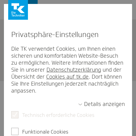
Privat­sphäre-Einstel­lungen
TK-Mitglied werden
Die TK verwendet Cookies, um Ihnen einen
sicheren und komfortablen Website-Besuch
Mitglied­schafts­an­trag Auszu­bil­
zu ermöglichen. Weitere Informationen finden
den­de/r
Sie in unserer
Datenschutzerklärung
und der
Übersicht der
Cookies auf tk.de
. Dort können
Sie Ihre Einstellungen jederzeit nachträglich
anpassen.
Schön, dass Sie sich für die TK entschieden haben.
Um Sie als Mitglied bei uns aufnehmen zu können,
Details anzeigen
bitten wir Sie, den folgenden Antrag auszufüllen.
Technisch erforderliche Cookies
Bitte beachten Sie
: Trotz des
Sonderkündigungsrechts
muss die Kündigungsfrist
Funktionale Cookies
von 2 vollen Kalendermonaten eingehalten werden.