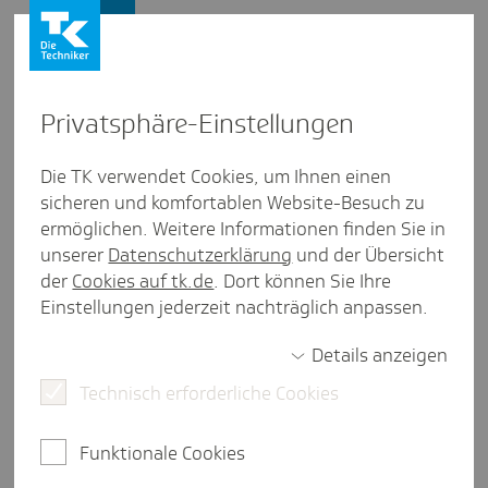
Firmenkunden
Privat­sphäre-Einstel­lungen
Firmenkunden
/
Vertieftes SV-Wissen und Downloads
Die TK verwendet Cookies, um Ihnen einen
sicheren und komfortablen Website-Besuch zu
Bera­tungs­blätter auf einen
ermöglichen. Weitere Informationen finden Sie in
Blick: Alles zu den Themen
unserer
Datenschutzerklärung
und der Übersicht
der
Cookies auf tk.de
. Dort können Sie Ihre
Beiträge, Melde­ver­fahren und
Einstellungen jederzeit nachträglich anpassen.
Versi­che­rung
Details anzeigen
Technisch erforderliche Cookies
weniger als eine Minute Lesezeit
Funktionale Cookies
Gebündelte und aktuelle Informationen zu den