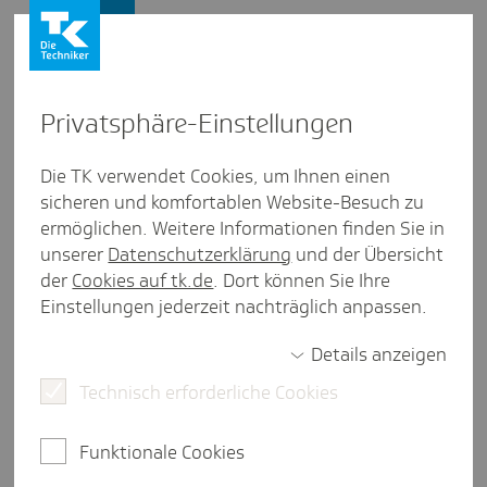
Firmenkunden
Privat­sphäre-Einstel­lungen
Firmenkunden
/
Versicherung
Die TK verwendet Cookies, um Ihnen einen
sicheren und komfortablen Website-Besuch zu
Ab Juli 2026: Mini­jobber können
ermöglichen. Weitere Informationen finden Sie in
die Befreiung von der Renten­
unserer
Datenschutzerklärung
und der Übersicht
der
Cookies auf tk.de
. Dort können Sie Ihre
ver­si­che­rungs­pflicht einmalig
Einstellungen jederzeit nachträglich anpassen.
rück­gängig machen
Details anzeigen
Technisch erforderliche Cookies
3 Minuten Lesezeit
Funktionale Cookies
Wenn Sie Minijobber beschäftigen, können diese