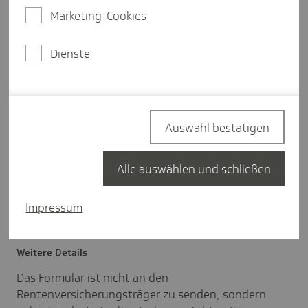
erklären - zum Beispiel mit unserem
Marketing-Cookies
Formular. Der Verzicht kann aber nur mit
Wirkung für die Zukunft erklärt werden und
Dienste
ist für die Dauer des
Beschäftigungsverhältnisses bindend.
Wichtig zu wissen: Die Erklärung kann nicht
zurückgenommen werden.
Auswahl bestätigen
Alle auswählen und schließen
Verzicht auf
Rentenversicherungsfreiheit
Impressum
Weitere Details
Das Formular ist nicht an den
Rentenversicherungsträger zu senden, sondern