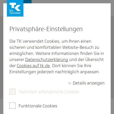
Firmenkunden
Kontakt
Privat­sphäre-Einstel­lungen
Die TK verwendet Cookies, um Ihnen einen
Firmenkunden
/
sicheren und komfortablen Website-Besuch zu
Minijobs, Übergangsbereich und kurzfristige Beschäftigungen
(Saisonarbeit)
ermöglichen. Weitere Informationen finden Sie in
unserer
Datenschutzerklärung
und der Übersicht
Wie können beschäf­tigte
der
Cookies auf tk.de
. Dort können Sie Ihre
Alters­rentner auf die Renten­
Einstellungen jederzeit nachträglich anpassen.
ver­si­che­rungs­frei­heit in ihrem
Details anzeigen
Minijob verzich­ten?
Technisch erforderliche Cookies
Funktionale Cookies
Das können sie tun, indem sie dies
gegenüber dem Arbeitgeber schriftlich