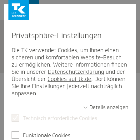
Privat­sphäre-Einstel­lungen
Unternehmen
Die TK verwendet Cookies, um Ihnen einen
sicheren und komfortablen Website-Besuch
TK Düssel­dorf AStA
zu ermöglichen. Weitere Informationen finden
Sie in unserer
Datenschutzerklärung
und der
Übersicht der
Cookies auf tk.de
. Dort können
Sie Ihre Einstellungen jederzeit nachträglich
Wichtiger Hinweis!
anpassen.
ACHTUNG: Keine Beratung vom
Details anzeigen
21.07.2026 bis einschl. 06.08.2026. Ab
Technisch erforderliche Cookies
dem 11.08.2026 sind wir wieder für Sie
da.
Funktionale Cookies