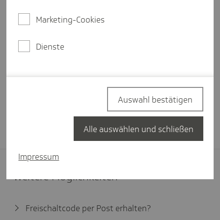
Marketing-Cookies
Wo finde ich meine Zugangsdaten?
Dienste
Einloggen
Auswahl bestätigen
Passwort vergessen?
Neu bei Meine TK?
Jetzt registrieren
Alle auswählen und schließen
Impressum
Weitere Möglichkeiten
Freischaltcode per Post erhalten?