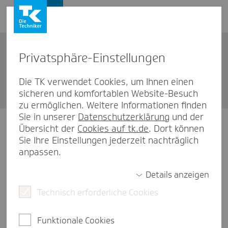
Privat­sphäre-Einstel­lungen
TK-App-Gerä­te­ver­wal­tung
Die TK verwendet Cookies, um Ihnen einen
sicheren und komfortablen Website-Besuch
zu ermöglichen. Weitere Informationen finden
Sie in unserer
Datenschutzerklärung
und der
Übersicht der
Cookies auf tk.de
. Dort können
Login mit Passwort
Sie Ihre Einstellungen jederzeit nachträglich
anpassen.
Versichertennummer
Details anzeigen
Technisch erforderliche Cookies
Passwort
Funktionale Cookies