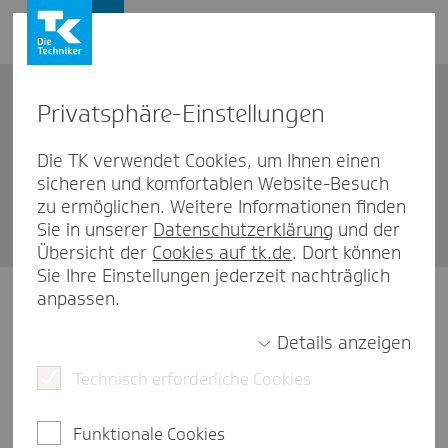
Privat­sphäre-Einstel­lungen
TK-Mitglied werden
Die TK verwendet Cookies, um Ihnen einen
sicheren und komfortablen Website-Besuch
Mitglied­schafts­an­trag Auszu­bil­
zu ermöglichen. Weitere Informationen finden
den­de/r
Sie in unserer
Datenschutzerklärung
und der
Übersicht der
Cookies auf tk.de
. Dort können
Sie Ihre Einstellungen jederzeit nachträglich
anpassen.
Schön, dass Sie sich für die TK entschieden haben.
Um Sie als Mitglied bei uns aufnehmen zu können,
Details anzeigen
bitten wir Sie, den folgenden Antrag auszufüllen.
Technisch erforderliche Cookies
Bitte beachten Sie
: Trotz des
Sonderkündigungsrechts
muss die Kündigungsfrist
Funktionale Cookies
von 2 vollen Kalendermonaten eingehalten werden.