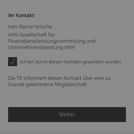
haben
Sie
gelebt?
Ihr Kontakt
Herr Rainer Nitsche
AMS Gesellschaft für
Finanzdienstleistungsvermittlung und
Unternehmensberatung mbH
Ich bin durch diesen Kontakt geworben worden.
Die TK informiert diesen Kontakt über eine zu
Stande gekommene Mitgliedschaft.
Weiter