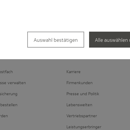
Auswahl bestätigen
Alle auswählen 
d­schaft
Portale
ostfach
Karriere
esse verwalten
Firmenkunden
sicherung
Presse und Politik
bestellen
Lebenswelten
erden
Vertriebspartner
Leistungserbringer