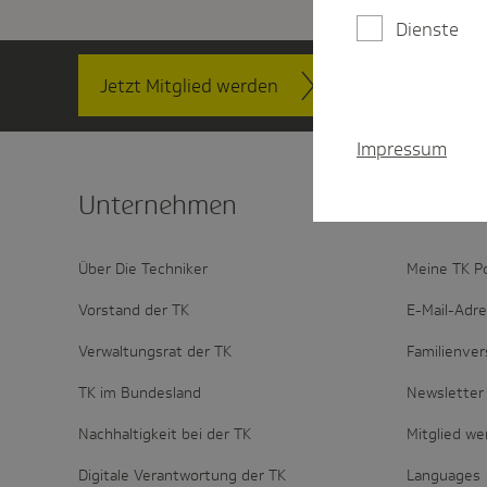
Dienste
Jetzt Mitglied werden
Kontakt
Impressum
Unter­nehmen
Mitglie
Über Die Techniker
Meine TK P
Vorstand der TK
E-Mail-Adr
Verwaltungsrat der TK
Familienver
TK im Bundesland
Newsletter 
Nachhaltigkeit bei der TK
Mitglied w
Digitale Verantwortung der TK
Languages