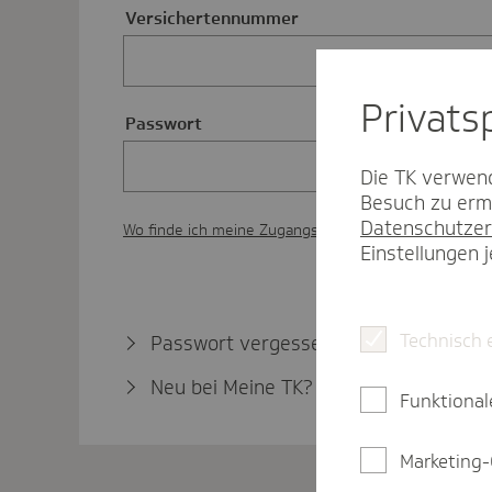
Versichertennummer
Privat­
Passwort
Die TK verwend
Besuch zu ermö
Datenschutzer
Wo finde ich meine Zugangsdaten?
Einstellungen 
Technisch 
Passwort vergessen?
Neu bei Meine TK?
Jetzt registrieren
Funktional
Marketing-