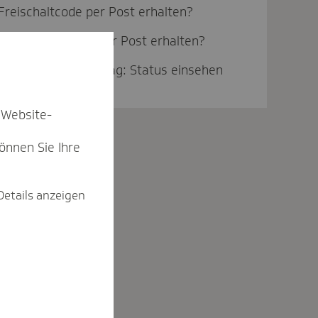
Freischaltcode per Post erhalten?
Einmal-Kennwort per Post erhalten?
Mitgliedschaftsantrag: Status einsehen
 Website-
können Sie Ihre
Details anzeigen