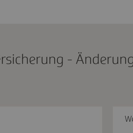
rsi­che­rung - Ände­rung
We