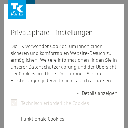
Firmenkunden
Privat­sphäre-Einstel­lungen
Firmenkunden
/
TK-Service Ausland
Die TK verwendet Cookies, um Ihnen einen
sicheren und komfortablen Website-Besuch zu
Neues Aufent­halts­ge­setz 2026:
ermöglichen. Weitere Informationen finden Sie in
Infor­ma­ti­ons­pflicht für Arbeit­
unserer
Datenschutzerklärung
und der Übersicht
der
Cookies auf tk.de
. Dort können Sie Ihre
geber bei Dritt­staats­an­ge­hö­
Einstellungen jederzeit nachträglich anpassen.
rigen
Details anzeigen
Technisch erforderliche Cookies
eine Minute Lesezeit
Funktionale Cookies
Neue Pflicht: Seit dem 1. Januar 2026 müssen